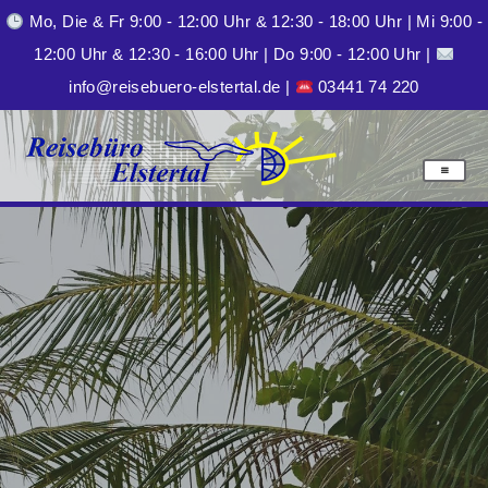
Mo, Die & Fr 9:00 - 12:00 Uhr & 12:30 - 18:00 Uhr
|
Mi 9:00 -
12:00 Uhr & 12:30 - 16:00 Uhr
|
Do 9:00 - 12:00 Uhr
|
info@reisebuero-elstertal.de
|
03441 74 220
Ihr Reisebüro in Zeitz